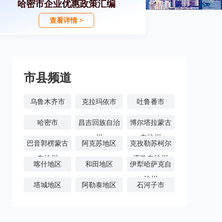
哈密市企业优惠政策汇编
查看详情 >
市县频道
乌鲁木齐市
克拉玛依市
吐鲁番市
哈密市
昌吉回族自治
博尔塔拉蒙古
州
自治州
巴音郭楞蒙古
阿克苏地区
克孜勒苏柯尔
自治州
克孜自治州
喀什地区
和田地区
伊犁哈萨克自
治州
塔城地区
阿勒泰地区
石河子市
阿拉尔市
图木舒克市
五家渠市