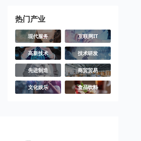
北屯市
铁门关市
双河市
可克达拉市
昆玉市
胡杨河市
热门产业
现代服务
互联网IT
高新技术
技术研发
先进制造
商贸贸易
文化娱乐
食品饮料